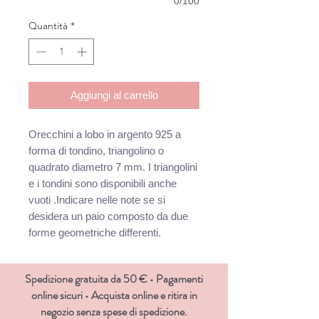
0/100
Quantità
*
Aggiungi al carrello
Orecchini a lobo in argento 925 a
forma di tondino, triangolino o
quadrato diametro 7 mm. I triangolini
e i tondini sono disponibili anche
vuoti .Indicare nelle note se si
desidera un paio composto da due
forme geometriche differenti.
Spedizione gratuita da 50 € • Pagamenti
online sicuri • Acquista online e ritira in
negozio senza spese di spedizione.