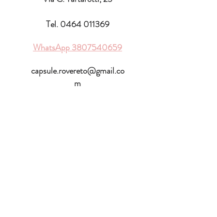
Tel.
0464 011369
WhatsApp
3807540659
capsule.rovereto@gmail.co
m
ORARIO DI
APERTURA
♡
Lunedì:
15.30 - 19.00
Martedì -
sabato: