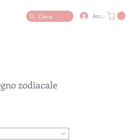
Accedi
egno zodiacale
Prezzo