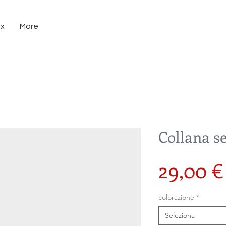
ux
More
Collana s
29,00 €
colorazione
*
Seleziona