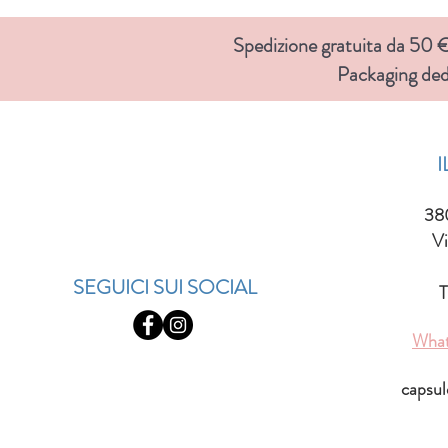
Spedizione gratuita da 50 € 
Packaging ded
38
Vi
SEGUICI SUI SOCIAL
T
Wha
capsu