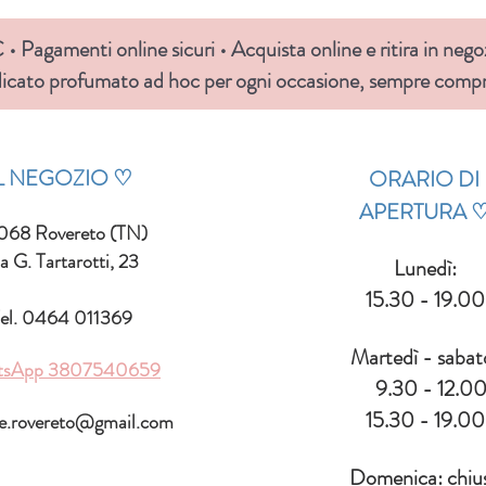
• Pagamenti online sicuri • Acquista online e ritira in nego
icato profumato ad hoc per ogni occasione, sempre compre
IL NEGOZIO ♡
ORARIO DI
APERTURA
068 Rovereto (TN)
a G. Tartarotti, 23
Lunedì:
15.30 - 19.00
el. 0464 011369
Martedì - sabat
tsApp
3807540659
9.30 - 12.0
15.30 - 19.00
le.rovereto@gmail.com
Domenica: chiu