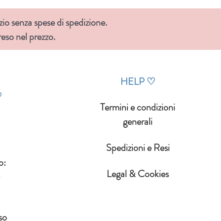
zio senza spese di spedizione.
so nel prezzo.
HELP
♡
♡
Termini e condizioni
generali
Spedizioni e Resi
o:
Legal & Cookies
0
so