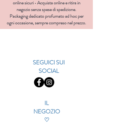
online sicuri • Acquista online e ritira in
negozio senza spese di spedizione.
Packaging dedicato profumato ad hoc per
ogni occasione, sempre compreso nel prezzo.
SEGUICI SUI
SOCIAL
IL
NEGOZIO
♡