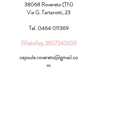
38068 Rovereto (TN)
Via G. Tartarotti, 23
Tel.
0464 011369
WhatsApp
3807540659
capsule.rovereto@gmail.co
m
ORARIO DI
APERTURA
♡
Lunedì:
15.30 - 19.00