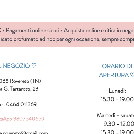
• Pagamenti online sicuri • Acquista online e ritira in nego
icato profumato ad hoc per ogni occasione, sempre compre
IL NEGOZIO ♡
ORARIO DI
APERTURA
068 Rovereto (TN)
a G. Tartarotti, 23
Lunedì:
15.30 - 19.00
el. 0464 011369
Martedì - sabat
tsApp
3807540659
9.30 - 12.0
15.30 - 19.00
le.rovereto@gmail.com