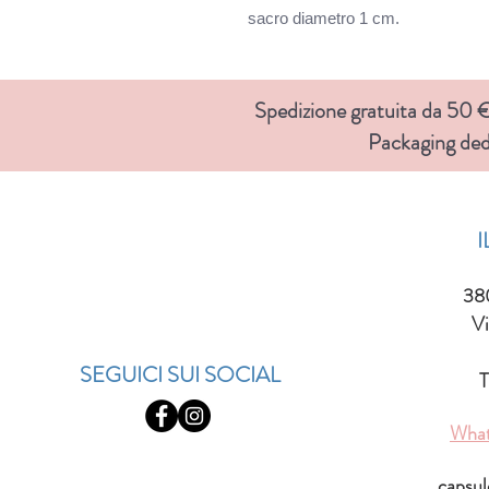
sacro diametro 1 cm.
Spedizione gratuita da 50 € 
Packaging ded
38
Vi
SEGUICI SUI SOCIAL
T
Wha
capsu