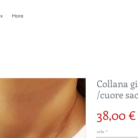
ux
More
Collana gi
/cuore sa
38,00 €
stile
*