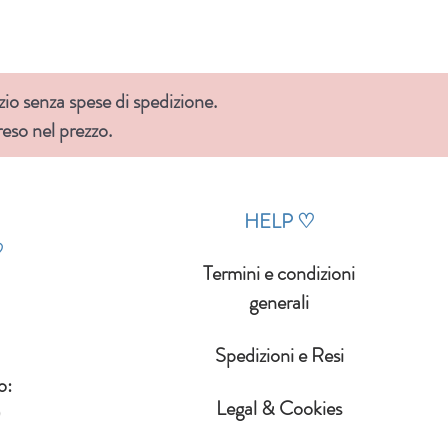
zio senza spese di spedizione.
so nel prezzo.
HELP
♡
♡
Termini e condizioni
generali
Spedizioni e Resi
o:
Legal & Cookies
0