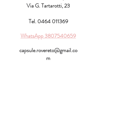
Via G. Tartarotti, 23
Tel.
0464 011369
WhatsApp
3807540659
capsule.rovereto@gmail.co
m
ORARIO DI
APERTURA
♡
Lunedì:
15.30 - 19.00
Martedì -