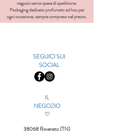
negozio senza spese di spedizione.
Packaging dedicato profumato ad hoc per
ogni occasione, sempre compreso nel prezzo.
SEGUICI SUI
SOCIAL
IL
NEGOZIO
♡
38068 Rovereto (TN)