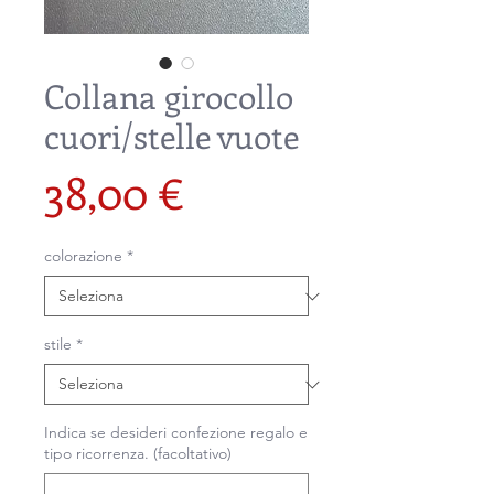
Collana girocollo
cuori/stelle vuote
Prezzo
38,00 €
colorazione
*
stile
*
Indica se desideri confezione regalo e
tipo ricorrenza. (facoltativo)