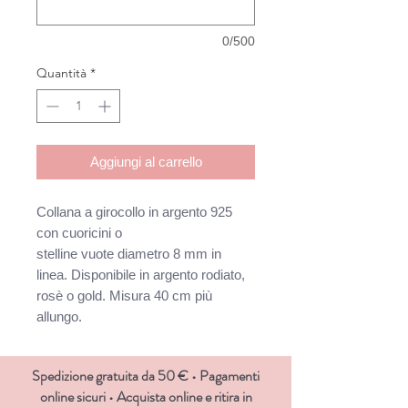
0/500
Quantità
*
Aggiungi al carrello
Collana a girocollo in argento 925
con cuoricini o
stelline vuote diametro 8 mm in
linea. Disponibile in argento rodiato,
rosè o gold. Misura 40 cm più
allungo.
Spedizione gratuita da 50 € • Pagamenti
online sicuri • Acquista online e ritira in