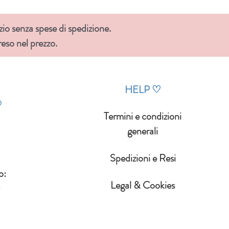
zio senza spese di spedizione.
so nel prezzo.
HELP
♡
♡
Termini e condizioni
generali
Spedizioni e Resi
o:
Legal & Cookies
0