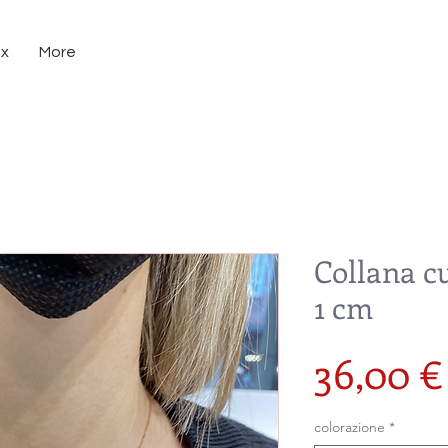
ux
More
Collana c
1 cm
36,00 €
colorazione
*