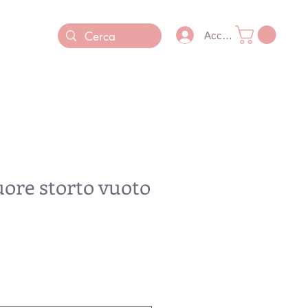
Accedi
uore storto vuoto
Prezzo