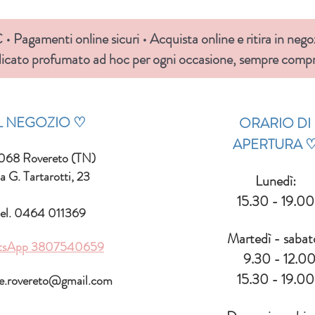
• Pagamenti online sicuri • Acquista online e ritira in nego
icato profumato ad hoc per ogni occasione, sempre compre
IL NEGOZIO ♡
ORARIO DI
APERTURA
068 Rovereto (TN)
a G. Tartarotti, 23
Lunedì:
15.30 - 19.00
el. 0464 011369
Martedì - sabat
tsApp
3807540659
9.30 - 12.0
15.30 - 19.00
le.rovereto@gmail.com