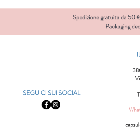
Spedizione gratuita da 50 € 
Packaging ded
38
Vi
SEGUICI SUI SOCIAL
T
Wha
capsu