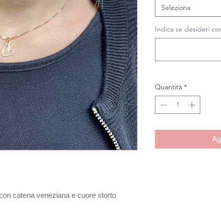
Seleziona
Indica se desideri con
Quantità
*
Ag
5 con catena veneziana e cuore storto