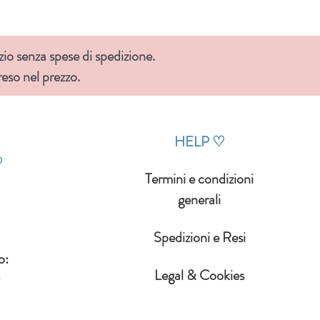
zio senza spese di spedizione.
so nel prezzo.
HELP
♡
♡
Termini e condizioni
generali
Spedizioni e Resi
o:
Legal & Cookies
0