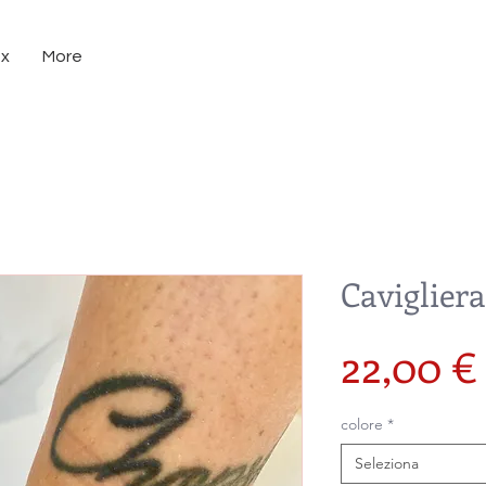
ux
More
Cavigliera
22,00 €
colore
*
Seleziona