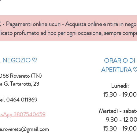
• Pagamenti online sicuri • Acquista online e ritira in nego
icato profumato ad hoc per ogni occasione, sempre compre
IL NEGOZIO ♡
ORARIO DI
APERTURA
068 Rovereto (TN)
a G. Tartarotti, 23
Lunedì:
15.30 - 19.00
el. 0464 011369
Martedì - sabat
tsApp
3807540659
9.30 - 12.0
15.30 - 19.00
le.rovereto@gmail.com