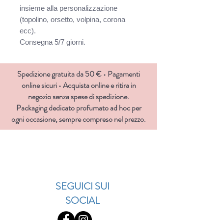
insieme alla personalizzazione
(topolino, orsetto, volpina, corona
ecc).
Consegna 5/7 giorni.
Spedizione gratuita da 50 € • Pagamenti
online sicuri • Acquista online e ritira in
negozio senza spese di spedizione.
Packaging dedicato profumato ad hoc per
ogni occasione, sempre compreso nel prezzo.
SEGUICI SUI
SOCIAL