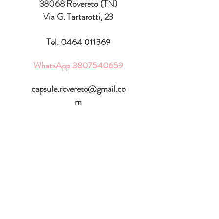
38068 Rovereto (TN)
Via G. Tartarotti, 23
Tel.
0464 011369
WhatsApp
3807540659
capsule.rovereto@gmail.co
m
ORARIO DI
APERTURA
♡
Lunedì:
15.30 - 19.00