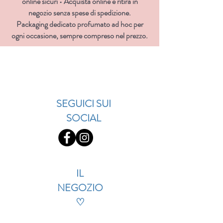
online sicuri • Acquista online e ritira in
negozio senza spese di spedizione.
Packaging dedicato profumato ad hoc per
ogni occasione, sempre compreso nel prezzo.
SEGUICI SUI
SOCIAL
IL
NEGOZIO
♡