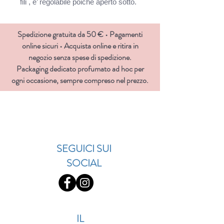
fili , e’ regolabile poiché aperto sotto. 
Spedizione gratuita da 50 € • Pagamenti
online sicuri • Acquista online e ritira in
negozio senza spese di spedizione.
Packaging dedicato profumato ad hoc per
ogni occasione, sempre compreso nel prezzo.
SEGUICI SUI
SOCIAL
IL